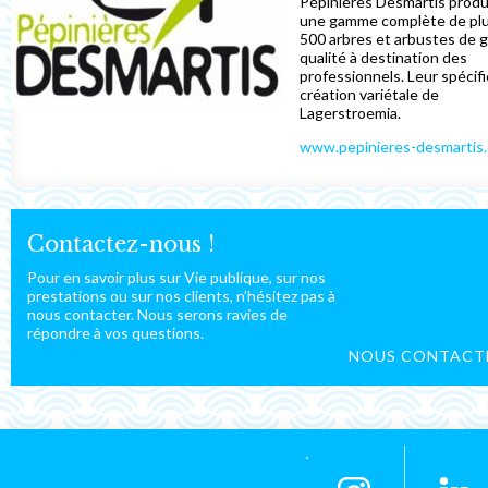
Pépinières Desmartis produ
une gamme complète de plu
500 arbres et arbustes de 
qualité à destination des
professionnels. Leur spécific
création variétale de
Lagerstroemia.
www.pepinieres-desmartis
Contactez-nous !
Pour en savoir plus sur Vie publique, sur nos
prestations ou sur nos clients, n’hésitez pas à
nous contacter. Nous serons ravies de
répondre à vos questions.
NOUS CONTACT