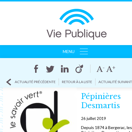
MENU
ACCUEIL
AGENCE
CLIENTS
ACTUALITÉ PRÉCÉDENTE
RETOUR À LA LISTE
ACTUALITÉ SUIVAN
RÉFÉRENCES
ACTUALITÉS
Pépinières
CONTACT
Desmartis
26 juillet 2019
Depuis 1874 à Bergerac, les