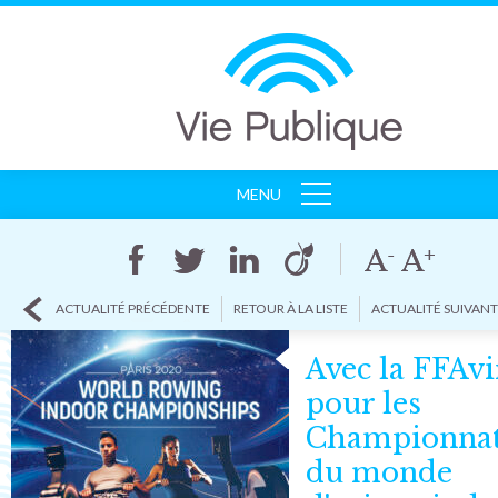
MENU
ACCUEIL
AGENCE
CLIENTS
ACTUALITÉ PRÉCÉDENTE
RETOUR À LA LISTE
ACTUALITÉ SUIVAN
RÉFÉRENCES
ACTUALITÉS
Avec la FFAv
CONTACT
pour les
Championna
du monde