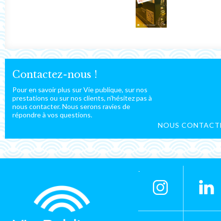
Contactez-nous !
Pour en savoir plus sur Vie publique, sur nos
prestations ou sur nos clients, n’hésitez pas à
nous contacter. Nous serons ravies de
répondre à vos questions.
NOUS CONTACT