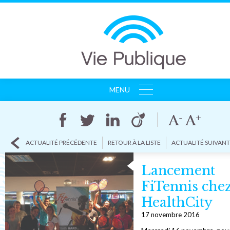
MENU
ACCUEIL
AGENCE
CLIENTS
ACTUALITÉ PRÉCÉDENTE
RETOUR À LA LISTE
ACTUALITÉ SUIVAN
RÉFÉRENCES
ACTUALITÉS
Lancement
CONTACT
FiTennis che
HealthCity
17 novembre 2016