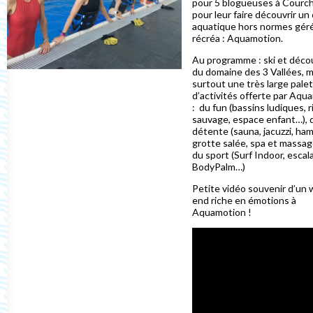
pour 5 blogueuses à Courc
pour leur faire découvrir un
aquatique hors normes géré
récréa : Aquamotion.
Au programme : ski et déco
du domaine des 3 Vallées, m
surtout une très large pale
d’activités offerte par Aqu
: du fun (bassins ludiques, r
sauvage, espace enfant…), d
détente (sauna, jacuzzi, h
grotte salée, spa et massa
du sport (Surf Indoor, escal
BodyPalm…)
Petite vidéo souvenir d’un
end riche en émotions à
Aquamotion !