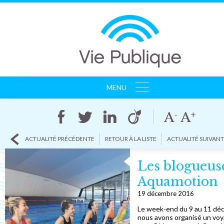
MENU
ACCUEIL
AGENCE
CLIENTS
ACTUALITÉ PRÉCÉDENTE
RETOUR À LA LISTE
ACTUALITÉ SUIVAN
RÉFÉRENCES
ACTUALITÉS
Les blogueus
CONTACT
Aquamotion
19 décembre 2016
Le week-end du 9 au 11 dé
nous avons organisé un vo